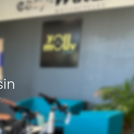
sin
e